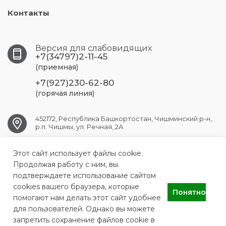
Контакты
Версия для слабовидящих
+7(34797)2-11-45
(приемная)
+7(927)230-62-80
(горячая линия)
452172, Республика Башкортостан, Чишминский р-н,
р.п. Чишмы, ул. Речная, 2А
Этот сайт использует файлы cookie.
chishmy.crb@doctorrb.ru
Продолжая работу с ним, вы
подтверждаете использование сайтом
cookies вашего браузера, которые
Понятно
ГБУЗ РБ Чишминская ЦРБ
помогают нам делать этот сайт удобнее
для пользователей. Однако вы можете
запретить сохранение файлов cookie в