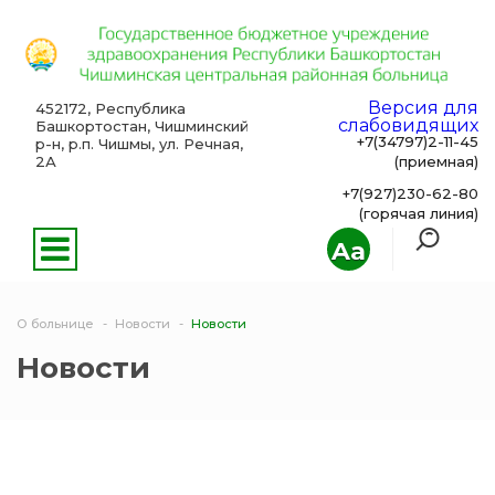
Версия для
452172, Республика
слабовидящих
Башкортостан, Чишминский
+7(34797)2-11-45
р-н, р.п. Чишмы, ул. Речная,
2А
(приемная)
+7(927)230-62-80
(горячая линия)
Aa
О больнице
Новости
Новости
Новости