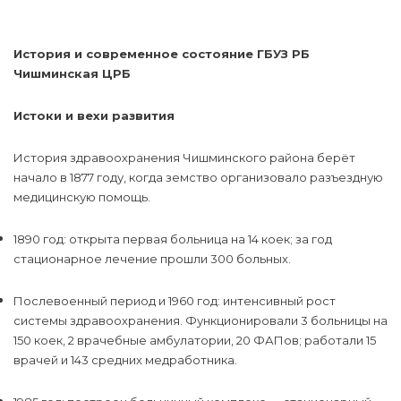
История и современное состояние ГБУЗ РБ
Чишминская ЦРБ
Истоки и вехи развития
История здравоохранения Чишминского района берёт
начало в 1877 году, когда земство организовало разъездную
медицинскую помощь.
1890 год: открыта первая больница на 14 коек; за год
стационарное лечение прошли 300 больных.
Послевоенный период и 1960 год: интенсивный рост
системы здравоохранения. Функционировали 3 больницы на
150 коек, 2 врачебные амбулатории, 20 ФАПов; работали 15
врачей и 143 средних медработника.