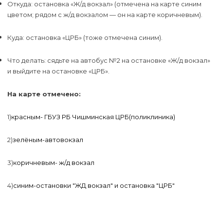
Откуда: остановка «Ж/д вокзал» (отмечена на карте синим
цветом; рядом с ж/д вокзалом — он на карте коричневым).
Куда: остановка «ЦРБ» (тоже отмечена синим).
Что делать: сядьте на автобус №2 на остановке «Ж/д вокзал»
и выйдите на остановке «ЦРБ».
На карте отмечено:
1)
красным
-
ГБУЗ РБ Чишминская ЦРБ(поликлиника)
2)
зелёным
-автовокзал
3)
коричневым-
ж/д вокзал
4)
синим-
остановки "ЖД вокзал" и остановка "ЦРБ"