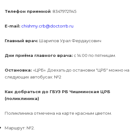
Телефон приемной
: 83479721145
E-mail:
chishmy.crb@doctorrb.ru
Главный врач:
Шарипов Урал Фердаусович
Дни приёма главного врача:
с 14:00 по пятницам.
Остановка:
«ЦРБ». Доехать до остановки "ЦРБ" можно на
следующих автобусах: №2
Как добраться до ГБУЗ РБ Чишминская ЦРБ
(поликлиника)
Поликлиника отмечена на карте красным цветом.
Маршрут: №2.