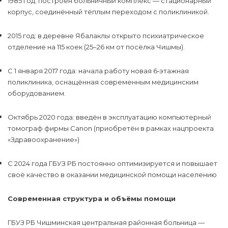
1985 год: построен больничный комплекс — стационарный
корпус, соединённый тёплым переходом с поликлиникой.
2015 год: в деревне Ябалаклы открыто психиатрическое
отделение на 115 коек (25–26 км от посёлка Чишмы).
С 1 января 2017 года: начала работу новая 6‑этажная
поликлиника, оснащённая современным медицинским
оборудованием.
Октябрь 2020 года: введён в эксплуатацию компьютерный
томограф фирмы Canon (приобретён в рамках нацпроекта
«Здравоохранение»)
С 2024 года ГБУЗ РБ постоянно оптимизируется и повышает
своё качество в оказании медицинской помощи населению
Современная структура и объёмы помощи
ГБУЗ РБ Чишминская центральная районная больница —