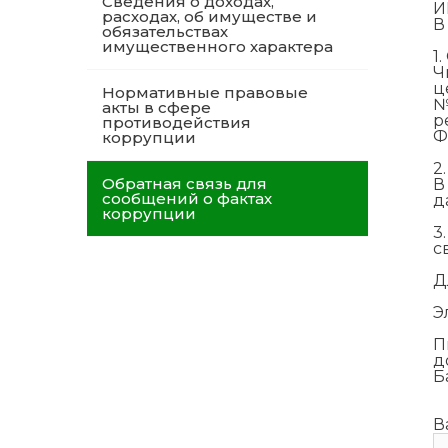
Сведения о доходах,
И
расходах, об имуществе и
В
обязательствах
имущественного характера
1
Ч
ц
Нормативные правовые
№
акты в сфере
р
противодействия
Ф
коррупции
2
Обратная связь для
В
сообщений о фактах
д
коррупции
3
с
Д
Э
П
д
Б
В