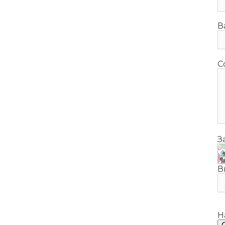
В
С
З
В
Н