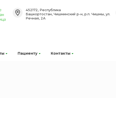
452172, Республика
Башкортостан, Чишминский р-н, р.п. Чишмы, ул.
Речная, 2А
ты
Пациенту
Контакты