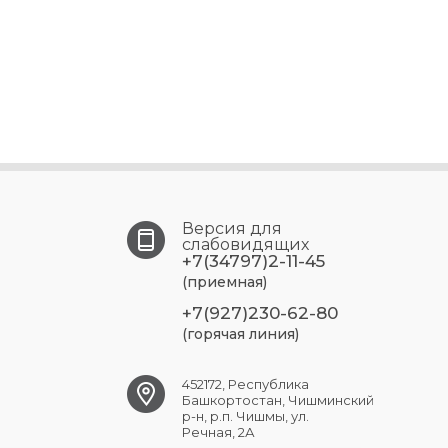
Версия для
слабовидящих
+7(34797)2-11-45
(приемная)
+7(927)230-62-80
(горячая линия)
452172, Республика
Башкортостан, Чишминский
р-н, р.п. Чишмы, ул.
Речная, 2А