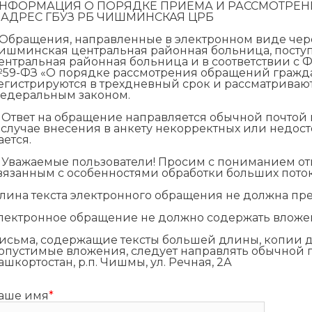
НФОРМАЦИЯ О ПОРЯДКЕ ПРИЕМА И РАССМОТРЕН
 АДРЕС ГБУЗ РБ ЧИШМИНСКАЯ ЦРБ
. Обращения, направленные в электронном виде че
ишминская центральная районная больница, посту
ентральная районная больница и в соответствии с 
59-ФЗ «О порядке рассмотрения обращений гражд
егистрируются в трехдневный срок и рассматривают
едеральным законом.
. Ответ на обращение направляется обычной почтой п
 случае внесения в анкету некорректных или недос
ается.
. Уважаемые пользователи! Просим с пониманием от
вязанным с особенностями обработки больших пот
лина текста электронного обращения не должна пр
лектронное обращение не должно содержать вложе
исьма, содержащие тексты большей длины, копии д
опустимые вложения, следует направлять обычной по
ашкортостан, р.п. Чишмы, ул. Речная, 2А
аше имя
*