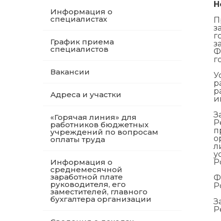
Н
Информация о
специалистах
П
з
г
График приема
з
специалистов
Ф
г
Вакансии
У
р
р
Адреса и участки
и
З
«Горячая линия» для
Р
работников бюджетных
п
учреждений по вопросам
о
оплаты труда
л
у
Информация о
Р
среднемесячной
заработной плате
Ф
руководителя, его
Р
заместителей, главного
бухгалтера организации
З
Р