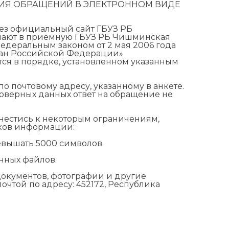
ИЯ ОБРАЩЕНИЙ В ЭЛЕКТРОННОМ ВИДЕ
рез официальный сайт ГБУЗ РБ
пают в приемную ГБУЗ РБ Чишминская
Федеральным законом от 2 мая 2006 года
ан Российской Федерации»
ся в порядке, установленном указанным
о почтовому адресу, указанному в анкете.
товерных данных ответ на обращение не
нестись к некоторым ограничениям,
оков информации:
евышать 5000 символов.
нных файлов.
окументов, фотографии и другие
чтой по адресу: 452172, Республика