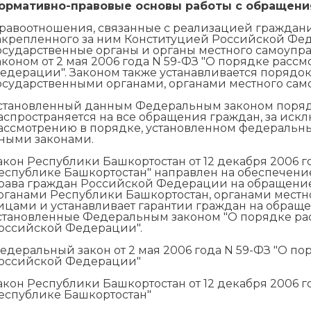
ормативно-правовые основы работы с обращени
равоотношения, связанные с реализацией гражда
акрепленного за ним Конституцией Российской Фе
осударственные органы и органы местного самоуп
аконом от 2 мая 2006 года N 59-ФЗ "О порядке рас
едерации". Законом также устанавливается порядо
осударственными органами, органами местного са
становленный данным Федеральным законом поряд
аспространяется на все обращения граждан, за ис
ассмотрению в порядке, установленном федеральн
ными законами.
акон Республики Башкортостан от 12 декабря 2006 г
еспублике Башкортостан" направлен на обеспечени
рава граждан Российской Федерации на обращение
рганами Республики Башкортостан, органами мест
ицами и устанавливает гарантии граждан на обращ
становленные Федеральным законом "О порядке р
оссийской Федерации".
едеральный закон от 2 мая 2006 года N 59-ФЗ "О 
оссийской Федерации"
акон Республики Башкортостан от 12 декабря 2006 г
еспублике Башкортостан"