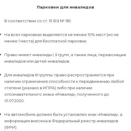
Парковки для инвалидов
В соответствии со ст. 15 ФЗ № 181:
На всех парковках выделяется не менее 10% мест (но не
менее 1 места) для бесплатной парковки.
Право имеют инвалиды I, II групп, а также лица, перевозящие
инвалидов или детей-инвалидов.
Для инвалидов III группы: право распространяется при
наличии ограничения способности к передвижению любой
степени (указано в ИПРА) либо при наличии
опознавательного знака «Инвалид», полученного до
01.07.2020.
На автомобиле должен быть установлен знак «Инвалид», а
информация внесена в Федеральный реестр инвалидов
(ФРИ).