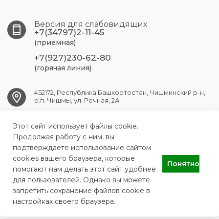
Версия для слабовидящих
+7(34797)2-11-45
(приемная)
+7(927)230-62-80
(горячая линия)
452172, Республика Башкортостан, Чишминский р-н,
р.п. Чишмы, ул. Речная, 2А
Этот сайт использует файлы cookie.
chishmy.crb@doctorrb.ru
Продолжая работу с ним, вы
подтверждаете использование сайтом
cookies вашего браузера, которые
Понятно
ГБУЗ РБ Чишминская ЦРБ
помогают нам делать этот сайт удобнее
для пользователей. Однако вы можете
запретить сохранение файлов cookie в
настройках своего браузера.