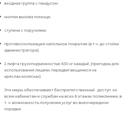
входная группа с пандусом;
кнопки вызова помощи;
ступени с поручнями;
противоскользящее напольное покрытие (в т.ч. до стойки
администратора);
2 лифта грузоподъемностью 630 кг каждый, (пригодны для
использования лицами, передвигающимися на
креслах‑колясках).
Эти меры обеспечивают беспрепятственный доступ ко
всем кабинетам и службам на всех 6 этажах поликлиники, в
т. ч. возможность получения услуг во внеочередном
порядке.