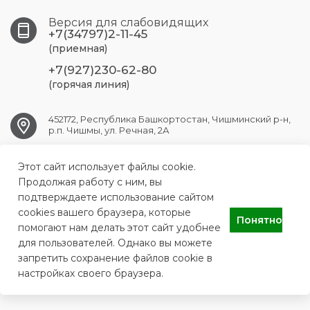
Версия для слабовидящих
+7(34797)2-11-45
(приемная)
+7(927)230-62-80
(горячая линия)
452172, Республика Башкортостан, Чишминский р-н,
р.п. Чишмы, ул. Речная, 2А
Этот сайт использует файлы cookie.
chishmy.crb@doctorrb.ru
Продолжая работу с ним, вы
подтверждаете использование сайтом
cookies вашего браузера, которые
Понятно
ГБУЗ РБ Чишминская ЦРБ
помогают нам делать этот сайт удобнее
для пользователей. Однако вы можете
запретить сохранение файлов cookie в
настройках своего браузера.