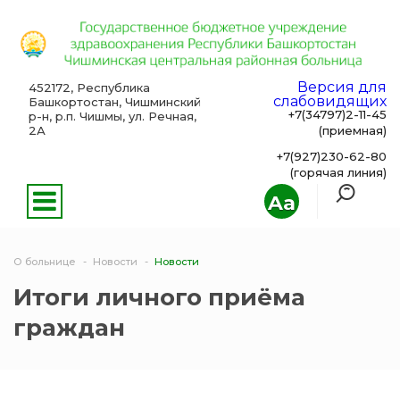
Версия для
452172, Республика
слабовидящих
Башкортостан, Чишминский
+7(34797)2-11-45
р-н, р.п. Чишмы, ул. Речная,
2А
(приемная)
+7(927)230-62-80
(горячая линия)
Aa
О больнице
Новости
Новости
Итоги личного приёма
граждан