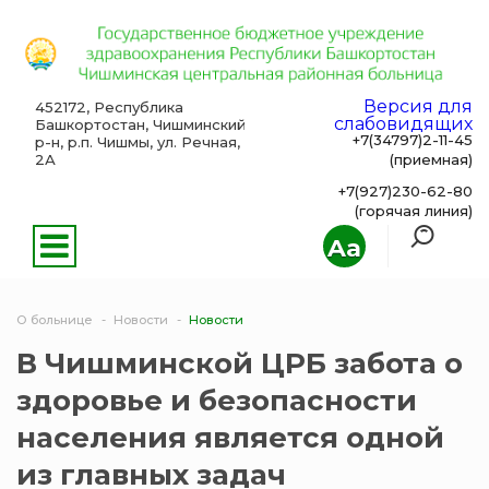
Версия для
452172, Республика
слабовидящих
Башкортостан, Чишминский
+7(34797)2-11-45
р-н, р.п. Чишмы, ул. Речная,
2А
(приемная)
+7(927)230-62-80
(горячая линия)
Aa
О больнице
Новости
Новости
В Чишминской ЦРБ забота о
здоровье и безопасности
населения является одной
из главных задач