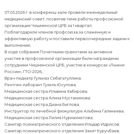
07.05.2026 г. в конференц-зале провели еженедельный
медицинский совет, посвятив теме работы профсоюзной
организации Чишминской ЦРБ за 1 квартал.
Поблагодарили членов профсоюза за слаженную и
эффективную работу и поставили первоочередные задачи к
выполнению.
В ходе собрания Почетными грамотами за активное
участие в профсоюзной организации были награждены
сотрудники Чишминской ЦРБ, участие в конкурсах «Лыжня
России», ГТО-2026, :
Врач-педиатр Гульназ Сибагатуллина;
Рентген-лаборант Гузель Юсупова;
Медицинская сестра Ильвина Хабирова;
Медицинская сестра Алина Мустакимова;
Медицинская сестра Диана Биглова;
Инструктор по лечебной физкультуре Альбина Галикеева;
Медицинская сестра Лилия Нуриахметова;
Санитар психиатрического отделения Ильдар Идрисов;
Санитар психиатрического отделения Захит Куручбаев;