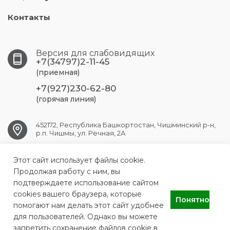
Контакты
Версия для слабовидящих
+7(34797)2-11-45
(приемная)
+7(927)230-62-80
(горячая линия)
452172, Республика Башкортостан, Чишминский р-н,
р.п. Чишмы, ул. Речная, 2А
Этот сайт использует файлы cookie.
chishmy.crb@doctorrb.ru
Продолжая работу с ним, вы
подтверждаете использование сайтом
cookies вашего браузера, которые
Понятно
ГБУЗ РБ Чишминская ЦРБ
помогают нам делать этот сайт удобнее
для пользователей. Однако вы можете
запретить сохранение файлов cookie в