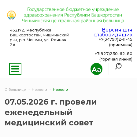
Версия для
452172, Республика
слабовидящих
Башкортостан, Чишминский
+7(34797)2-11-45
р-н, р.п. Чишмы, ул. Речная,
2А
(приемная)
+7(927)230-62-80
(горячая линия)
Aa
О больнице
Новости
Новости
07.05.2026 г. провели
еженедельный
медицинский совет