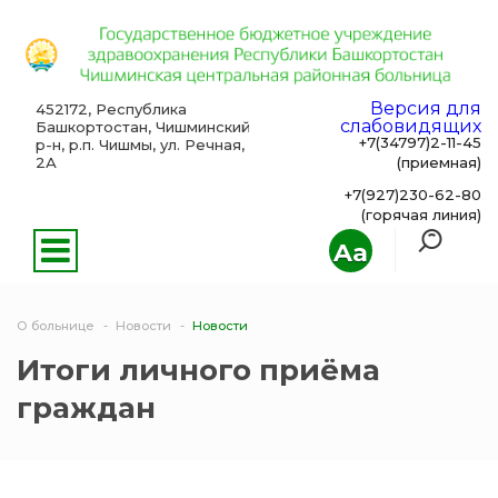
Версия для
452172, Республика
слабовидящих
Башкортостан, Чишминский
+7(34797)2-11-45
р-н, р.п. Чишмы, ул. Речная,
2А
(приемная)
+7(927)230-62-80
(горячая линия)
Aa
О больнице
Новости
Новости
Итоги личного приёма
граждан