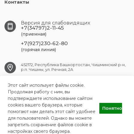
Контакты
Версия для слабовидящих
+7(34797)2-11-45
(приемная)
+7(927)230-62-80
(горячая линия)
452172, Республика Башкортостан, Чишминский р-н,
р.п. Чишмы, ул. Речная, 2А
Этот сайт использует файлы cookie.
chishmy.crb@doctorrb.ru
Продолжая работу с ним, вы
подтверждаете использование сайтом
cookies вашего браузера, которые
Понятно
ГБУЗ РБ Чишминская ЦРБ
помогают нам делать этот сайт удобнее
для пользователей. Однако вы можете
запретить сохранение файлов cookie в
настройках своего браузера.