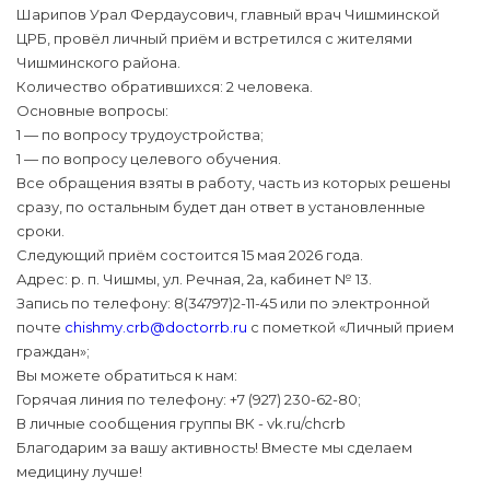
Шарипов Урал Фердаусович, главный врач Чишминской
ЦРБ, провёл личный приём и встретился с жителями
Чишминского района.
Количество обратившихся: 2 человека.
Основные вопросы:
1 — по вопросу трудоустройства;
1 — по вопросу целевого обучения.
Все обращения взяты в работу, часть из которых решены
сразу, по остальным будет дан ответ в установленные
сроки.
Следующий приём состоится 15 мая 2026 года.
Адрес: р. п. Чишмы, ул. Речная, 2а, кабинет № 13.
Запись по телефону: 8(34797)2-11-45 или по электронной
почте
chishmy.crb@doctorrb.ru
с пометкой «Личный прием
граждан»;
Вы можете обратиться к нам:
Горячая линия по телефону: +7 (927) 230-62-80;
В личные сообщения группы ВК - vk.ru/chcrb
Благодарим за вашу активность! Вместе мы сделаем
медицину лучше!