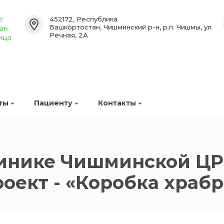
452172, Республика
Башкортостан, Чишминский р-н, р.п. Чишмы, ул.
Речная, 2А
ты
Пациенту
Контакты
линике Чишминской ЦР
оект - «Коробка храбр