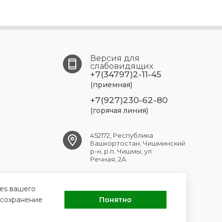
Версия для
слабовидящих
+7(34797)2-11-45
(приемная)
+7(927)230-62-80
(горячая линия)
452172, Республика
Башкортостан, Чишминский
р-н, р.п. Чишмы, ул.
Речная, 2А
chishmy.crb@doctorrb.ru
ies вашего
 сохранение
Понятно