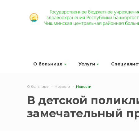
О больнице
Услуги
Специалис
О больнице
Новости
Новости
В детской полик
замечательный пр