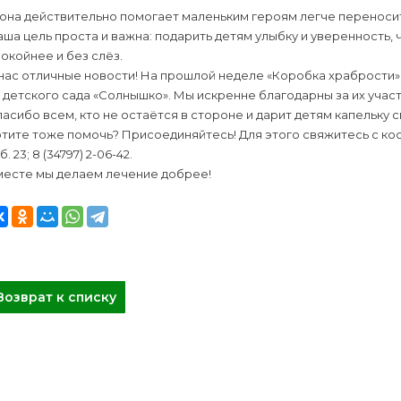
 она действительно помогает маленьким героям легче переноси
ша цель проста и важна: подарить детям улыбку и уверенность
окойнее и без слёз.
нас отличные новости! На прошлой неделе «Коробка храбрости»
 детского сада «Солнышко». Мы искренне благодарны за их участ
асибо всем, кто не остаётся в стороне и дарит детям капельку 
тите тоже помочь? Присоединяйтесь! Для этого свяжитесь с коорд
б. 23; 8 (34797) 2-06-42.
месте мы делаем лечение добрее!
Возврат к списку