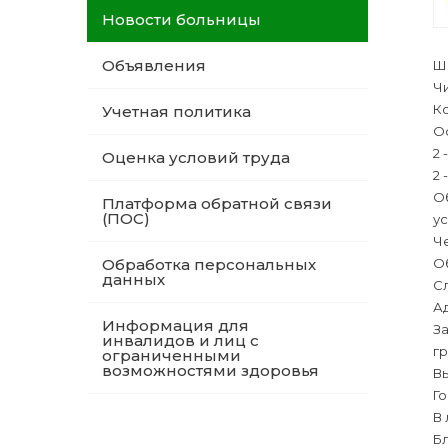
Новости больницы
Объявления
Ш
Ч
Ко
Учетная политика
О
2 
Оценка условий труда
2 
Об
Платформа обратной связи
(ПОС)
у
Ч
О
Обработка персональных
данных
Сл
Ад
Информация для
За
инвалидов и лиц с
гр
ограниченными
возможностями здоровья
Вы
Го
В 
Бл