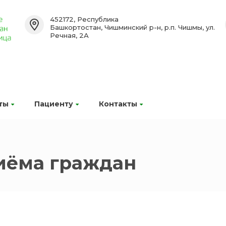
452172, Республика
Башкортостан, Чишминский р-н, р.п. Чишмы, ул.
Речная, 2А
ты
Пациенту
Контакты
иёма граждан