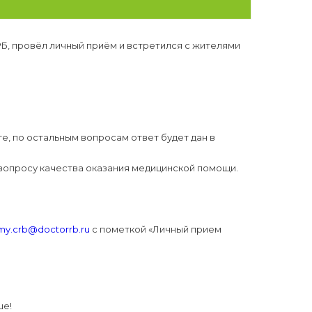
Б, провёл личный приём и встретился с жителями
е, по остальным вопросам ответ будет дан в
вопросу качества оказания медицинской помощи.
my.crb@doctorrb.ru
с пометкой «Личный прием
ше!