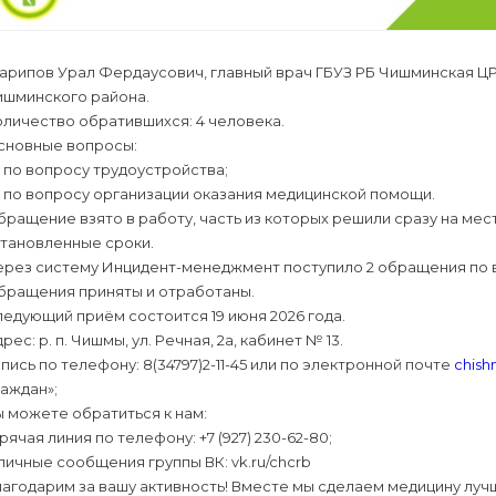
арипов Урал Фердаусович, главный врач ГБУЗ РБ Чишминская ЦР
ишминского района.
личество обратившихся: 4 человека.
сновные вопросы:
- по вопросу трудоустройства;
- по вопросу организации оказания медицинской помощи.
ращение взято в работу, часть из которых решили сразу на мест
становленные сроки.
ерез систему Инцидент-менеджмент поступило 2 обращения по 
бращения приняты и отработаны.
едующий приём состоится 19 июня 2026 года.
рес: р. п. Чишмы, ул. Речная, 2а, кабинет № 13.
пись по телефону: 8(34797)2-11-45 или по электронной почте
chish
аждан»;
 можете обратиться к нам:
рячая линия по телефону: +7 (927) 230-62-80;
личные сообщения группы ВК: vk.ru/chcrb
агодарим за вашу активность! Вместе мы сделаем медицину луч