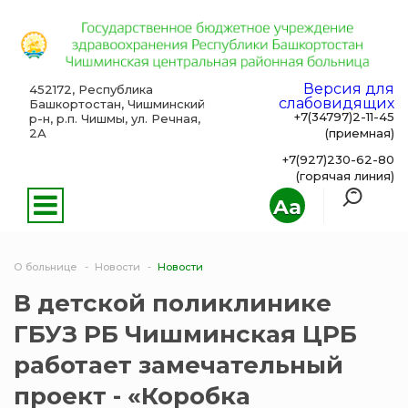
Версия для
452172, Республика
слабовидящих
Башкортостан, Чишминский
+7(34797)2-11-45
р-н, р.п. Чишмы, ул. Речная,
2А
(приемная)
+7(927)230-62-80
(горячая линия)
Aa
О больнице
Новости
Новости
В детской поликлинике
ГБУЗ РБ Чишминская ЦРБ
работает замечательный
проект - «Коробка