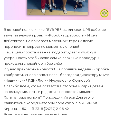
В детской поликлинике ГБУЗ РБ Чишминская ЦРБ работает
замечательный проект - «Коробка храбрости». И она
действительно помогает маленьким героям легче
переносить непростые моменты лечения!
Наша цель проста и важна: подарить детям улыбку и
уверенность, чтобы даже самые сложные процедуры
проходили спокойнее и без слёз.
И у нас прекрасные новости! На прошлой неделе «Коробка
храбрости» снова пополнилась благодаря директору МАУК
«Чишминский РДК» Лилии Нурулловне Юсуповой.
Спасибо всем, кто не остаётся в стороне и дарит детям
капельку смелости и радости в непростой момент.
Хотите тоже помочь? Присоединяйтесь! Для этого
свяжитесь с координатором проекта: р. п. Чишмы, ул.
Кирова, д. 50, каб. 23; 8 (34797) 2-06-42.
Вместе мы делаем лечение добрее!