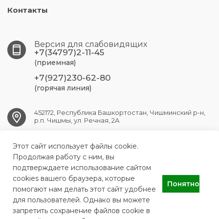
Контакты
Версия для слабовидящих
+7(34797)2-11-45
(приемная)
+7(927)230-62-80
(горячая линия)
452172, Республика Башкортостан, Чишминский р-н,
р.п. Чишмы, ул. Речная, 2А
Этот сайт использует файлы cookie.
chishmy.crb@doctorrb.ru
Продолжая работу с ним, вы
подтверждаете использование сайтом
cookies вашего браузера, которые
Понятно
ГБУЗ РБ Чишминская ЦРБ
помогают нам делать этот сайт удобнее
для пользователей. Однако вы можете
запретить сохранение файлов cookie в