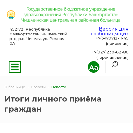
Версия для
452172, Республика
слабовидящих
Башкортостан, Чишминский
+7(34797)2-11-45
р-н, р.п. Чишмы, ул. Речная,
2А
(приемная)
+7(927)230-62-80
(горячая линия)
Aa
О больнице
Новости
Новости
Итоги личного приёма
граждан