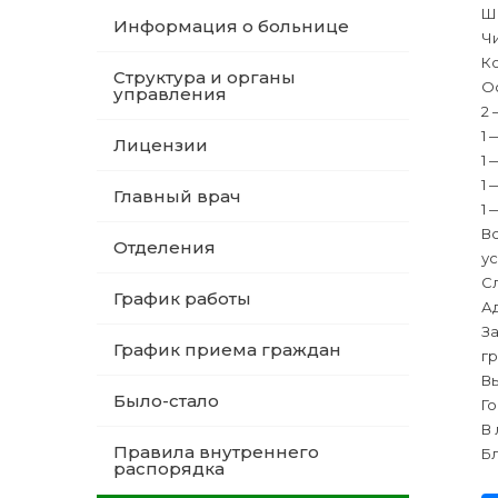
Ш
Информация о больнице
Ч
Ко
Структура и органы
О
управления
2 
1 
Лицензии
1 
1 
Главный врач
1 
Вс
Отделения
у
Сл
График работы
Ад
За
График приема граждан
гр
Вы
Было-стало
Го
В 
Правила внутреннего
Бл
распорядка