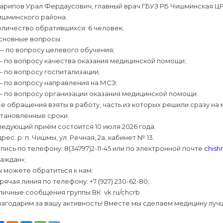
арипов Урал Фердаусович, главный врач ГБУЗ РБ Чишминская ЦР
ишминского района.
личество обратившихся: 6 человек.
сновные вопросы:
— по вопросу целевого обучения;
— по вопросу качества оказания медицинской помощи;
— по вопросу госпитализации;
— по вопросу направления на МСЭ;
— по вопросу организации оказания медицинской помощи.
е обращения взяты в работу, часть из которых решили сразу на 
становленные сроки.
едующий приём состоится 10 июля 2026 года.
рес: р. п. Чишмы, ул. Речная, 2а, кабинет № 13.
пись по телефону: 8(34797)2-11-45 или по электронной почте
chish
аждан»;
 можете обратиться к нам:
рячая линия по телефону: +7 (927) 230-62-80;
личные сообщения группы ВК: vk.ru/chcrb
агодарим за вашу активность! Вместе мы сделаем медицину луч