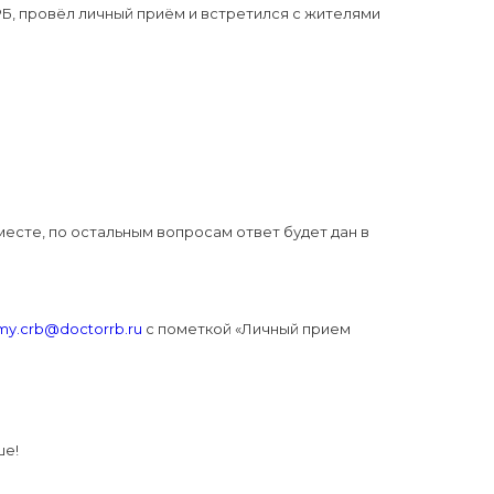
Б, провёл личный приём и встретился с жителями
месте, по остальным вопросам ответ будет дан в
my.crb@doctorrb.ru
с пометкой «Личный прием
ше!