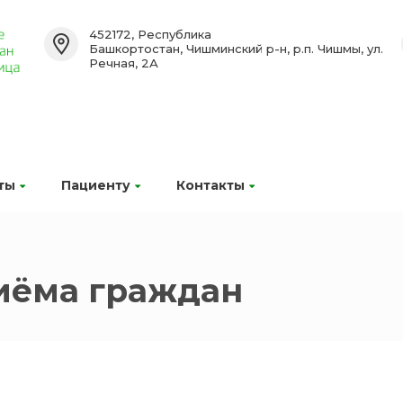
452172, Республика
Башкортостан, Чишминский р-н, р.п. Чишмы, ул.
Речная, 2А
ты
Пациенту
Контакты
иёма граждан