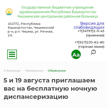
Версия для
452172, Республика
слабовидящих
Башкортостан, Чишминский
+7(34797)2-11-45
р-н, р.п. Чишмы, ул. Речная,
2А
(приемная)
+7(927)230-62-80
(горячая линия)
Aa
О больнице
Объявления
Объявления
5 и 19 августа приглашаем
вас на бесплатную ночную
диспансеризацию