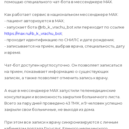
помощью специального чат-бота в мессенджере MAX.
Как работает сервис в национальном мессенджере MAX:
- пациент авторизуется в MAX;
- запускает бота @rb_k_vrachu_bot или переходит по ссылке
https://max.ru/rb_k_vrachu_bot
;
- проходит идентификацию по СНИЛС и дате рождения;
- записывается на приём, выбрав врача, специальность, дату
и время.
Чат-бот доступен круглосуточно. Он позволяет записаться
на прием, показывает информацию о существующих
записях, а также позволяет отменить запись к врачу.
А еще в мессенджере MAX запустили телемедицинские
консультации и возможность закрытия больничного листа.
Всего за пару дней проведено 43 ТМК, и 9 человек успешно
закрыли свои больничные, не выходя из дома.
При этом все записи к врачу синхронизируются с личным
кабинетом портала Госуслуг, Единого медицинского