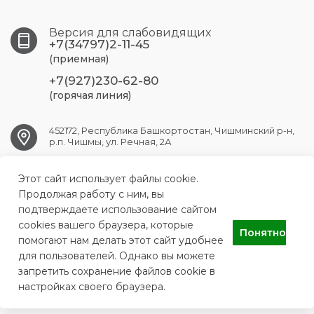
Версия для слабовидящих
+7(34797)2-11-45
(приемная)
+7(927)230-62-80
(горячая линия)
452172, Республика Башкортостан, Чишминский р-н,
р.п. Чишмы, ул. Речная, 2А
chishmy.crb@doctorrb.ru
Этот сайт использует файлы cookie.
Продолжая работу с ним, вы
подтверждаете использование сайтом
cookies вашего браузера, которые
Понятно
ГБУЗ РБ Чишминская ЦРБ
помогают нам делать этот сайт удобнее
для пользователей. Однако вы можете
запретить сохранение файлов cookie в
настройках своего браузера.