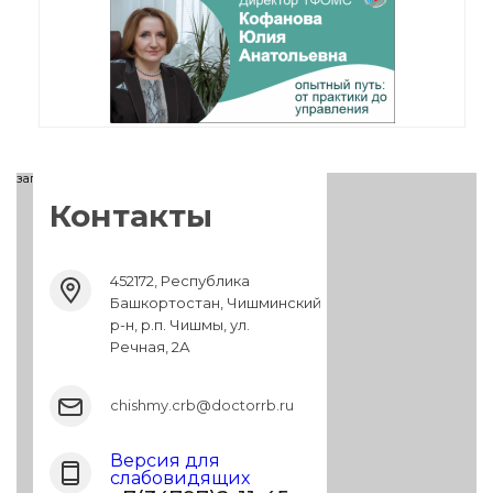
загрузка карты...
Контакты
452172, Республика
Башкортостан, Чишминский
р-н, р.п. Чишмы, ул.
Речная, 2А
chishmy.crb@doctorrb.ru
Версия для
слабовидящих